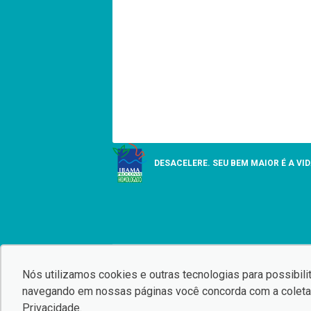
DESACELERE. SEU BEM MAIOR É A VID
Nós utilizamos cookies e outras tecnologias para possibilit
© Copyright 2026
AutoForce - Todos os direitos res
navegando em nossas páginas você concorda com a coleta 
.
Privacidade
.