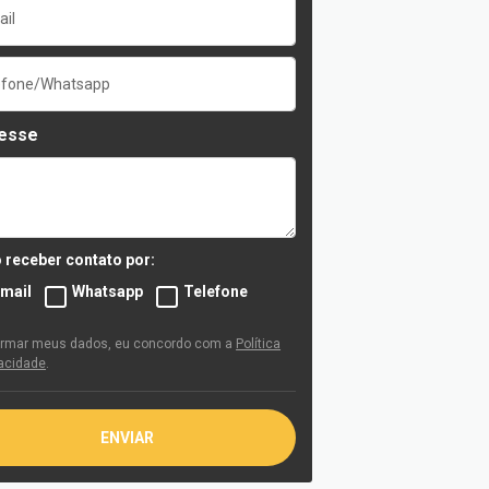
resse
 receber contato por:
-mail
Whatsapp
Telefone
ormar meus dados, eu concordo com a
Política
vacidade
.
ENVIAR