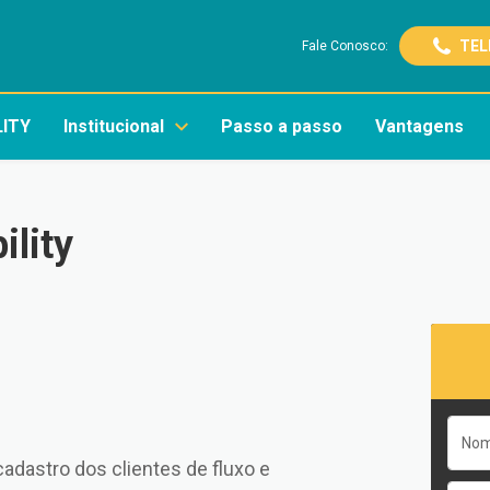
TEL
Fale Conosco:
LITY
Institucional
Passo a passo
Vantagens
lity
cadastro dos clientes de fluxo e