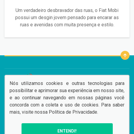
Um verdadeiro desbravador das ruas, o Fiat Mobi
possui um desgin jovem pensado para encarar as
ruas e avenidas com muita presença e estilo.
DESACELERE. SEU BEM MAIOR É A VIDA.
Nós utilizamos cookies e outras tecnologias para
possibilitar e aprimorar sua experiência em nosso site,
e ao continuar navegando em nossas páginas você
concorda com a coleta e uso de cookies. Para saber
mais, visite nossa
Política de Privacidade
.
© Copyright 2026
AutoForce - Todos os direitos reservados.
ENTENDI!
.